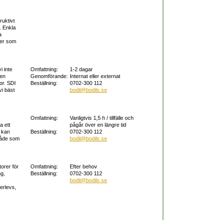
ruktivt
. Enkla
a
rer som
i inte
Omfattning:
1-2 dagar
 en
Genomförande:
Internat eller externat
or. SDI
Beställning:
0702-300 112
vi bäst
bodil@bodils.se
Omfattning:
Vanligtvis 1,5 h / tillfälle och
a ett
pågår över en längre tid
n kan
Beställning:
0702-300 112
 både som
bodil@bodils.se
orer för
Omfattning:
Efter behov
ng,
Beställning:
0702-300 112
bodil@bodils.se
erlevs,