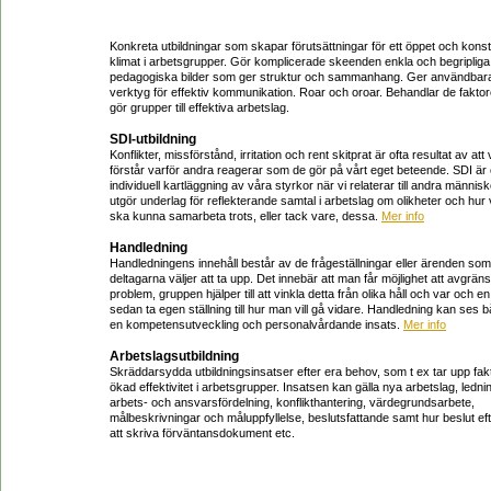
Konkreta utbildningar som skapar förutsättningar för ett öppet och konst
klimat i arbetsgrupper. Gör komplicerade skeenden enkla och begripliga
pedagogiska bilder som ger struktur och sammanhang. Ger användbar
verktyg för effektiv kommunikation. Roar och oroar. Behandlar de fakto
gör grupper till effektiva arbetslag.
SDI-utbildning
Konflikter, missförstånd, irritation och rent skitprat är ofta resultat av att v
förstår varför andra reagerar som de gör på vårt eget beteende. SDI är
individuell kartläggning av våra styrkor när vi relaterar till andra människ
utgör underlag för reflekterande samtal i arbetslag om olikheter och hur 
ska kunna samarbeta trots, eller tack vare, dessa.
Mer info
Handledning
Handledningens innehåll består av de frågeställningar eller ärenden som
deltagarna väljer att ta upp. Det innebär att man får möjlighet att avgräns
problem, gruppen hjälper till att vinkla detta från olika håll och var och e
sedan ta egen ställning till hur man vill gå vidare. Handledning kan ses
en kompetensutveckling och personalvårdande insats.
Mer info
Arbetslagsutbildning
Skräddarsydda utbildningsinsatser efter era behov, som t ex tar upp fakt
ökad effektivitet i arbetsgrupper. Insatsen kan gälla nya arbetslag, ledni
arbets- och ansvarsfördelning, konflikthantering, värdegrundsarbete,
målbeskrivningar och måluppfyllelse, beslutsfattande samt hur beslut eft
att skriva förväntansdokument etc.